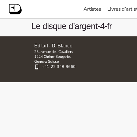
Artistes
Livres d’artis
Le disque d’argent-4-fr
Editart - D. Blanco
25 avenue des Cavaliers
1224 Chêne-Bougeries
Genève, Suisse
+41-22-348-9660