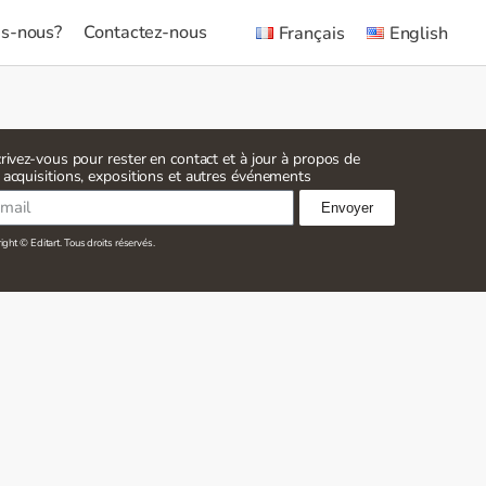
s-nous?
Contactez-nous
Français
English
crivez-vous pour rester en contact et à jour à propos de
 acquisitions, expositions et autres événements
Envoyer
ght © Editart. Tous droits réservés.