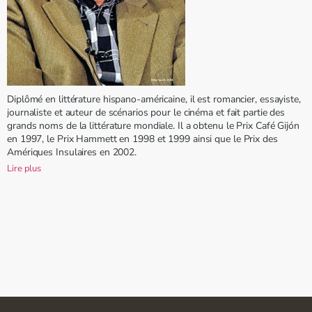
Diplômé en littérature hispano-américaine, il est romancier, essayiste,
journaliste et auteur de scénarios pour le cinéma et fait partie des
grands noms de la littérature mondiale. Il a obtenu le Prix Café Gijón
en 1997, le Prix Hammett en 1998 et 1999 ainsi que le Prix des
Amériques Insulaires en 2002.
Lire plus
Il est l’auteur d’une tétralogie intitulée
Les Quatre Saisons
qui est
publiée dans une quinzaine de pays. Prix principaux : Prix Raymond-
Chandler pour l’ensemble de son œuvre, Prix Roger Caillois, Prix
Princesse des Asturies de littérature.
Pasado perfecto (1991) – Prix des Amériques insulaires 2002
Publié en français sous le titre Passé parfait
Vientos de cuaresma (1994)
Publié en français sous le titre Vents de carême
Máscaras (1997) – Prix Café Gijon 1995, Prix Hammet 1998
Publié en français sous le titre Électre à La Havane