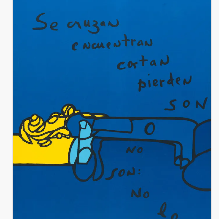
ville natale.
1998- Il installe sa sculpture monumentale Prométhée en bronze et
fonte d’aluminium près de la centrale nucléaire de Chooz, dans les
Ardennes, hommage à « la Psychanalyse du Feu » de Gaston
Bachelard.
2000 – À l’occasion du passage à l’an 2000, le journal Le Monde
publie un numéro spécial « 21 questions au XXIème siècle » où
chaque article est illustré par une œuvre de Rebeyrolle. Une grande
rétrospective lui est consacrée à la Fondation Maeght à Saint-Paul de
Vence.
2002 Rebeyrolle installe ses sculptures monumentales à Eymoutiers:
Totem, une céramique aux deux faces ainsi que Adam et Ève, et Dieu
créa la répression. Le Sanglier en bronze (collection Région Limousin)
rejoindra le jardin de sculptures quelques temps après.
2005 Paul Rebeyrolle peint en deux mois ses trois tableaux ultimes,
Les Néants. La dernière peinture est datée de février 2005.
Paul Rebeyrolle meurt le 7 février dans sa maison de Boudreville, en
Bourgogne, à l’âge de 78 ans. Un hommage lui a été rendu le
vendredi 11 février à l’Espace Paul Rebeyrolle, en présence du
Ministre de la Culture Renaud Donnedieu de Vabres. Ses cendres ont
été dispersées dans le ruisseau de Planchemouton. Aujourd’hui,
l’Espace Paul Rebeyrolle abrite un fond permanent de plus de 80
œuvres de 1948 à 2005, parmi les plus significatives du travail de