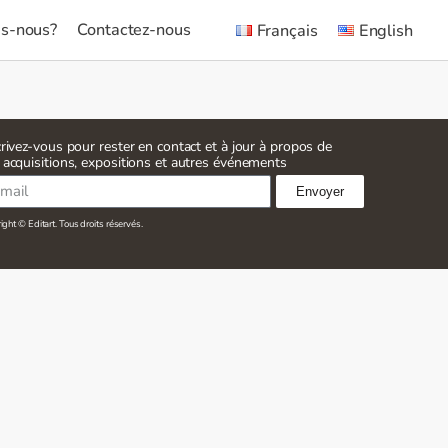
s-nous?
Contactez-nous
Français
English
crivez-vous pour rester en contact et à jour à propos de
 acquisitions, expositions et autres événements
Envoyer
ght © Editart. Tous droits réservés.