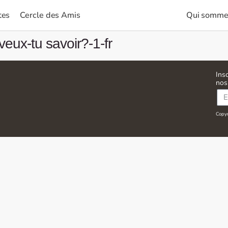
tes
Cercle des Amis
Qui somme
veux-tu savoir?-1-fr
Ins
nos
Copyri