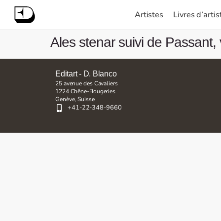
Artistes
Livres d’artis
Ales stenar suivi de Passant, 
Editart - D. Blanco
25 avenue des Cavaliers
1224 Chêne-Bougeries
Genève, Suisse
+41-22-348-9660