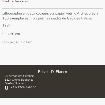
Vladimir Veličković
Lithographie en deux couleurs sur papier Vélin d’Arches tirée à
100 exemplaires. Trois poèmes inédits de Georges Haldas.
1984
x
cm
93
60
Publié par :
Editart
Editart - D. Blanco
25 avenue des Cavaliers
1224 Chêne-Bougeries
Genève, Suisse
+41-22-348-9660
Inscrivez-vous pour rester en contact et à jour à propos de nos
acquisitions, expositions et autres événements