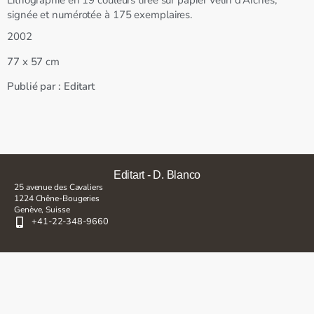
Lithographie en 19 couleurs tirée sur papier Vélin d’Arches,
signée et numérotée à 175 exemplaires.
2002
x
cm
77
57
Publié par :
Editart
Editart - D. Blanco
25 avenue des Cavaliers
1224 Chêne-Bougeries
Genève, Suisse
+41-22-348-9660
Inscrivez-vous pour rester en contact et à jour à propos de nos
acquisitions, expositions et autres événements
Envoyer