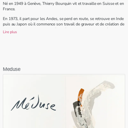
Né en 1949 à Genève, Thierry Bourquin vit et travaille en Suisse et en
France.
En 1973, il part pour les Andes, se perd en route, se retrouve en Inde
puis au Japon où il commence son travail de graveur et de création de
ses propres livres. Il retourne à Genève cinq ans plus tard où il
Lire plus
continue son travail.
Il crée sa propre maison d’édition, Les Éditions nomades, avec un petit
«n» –c’est un état d’esprit–, publient des ouvrages à tirage limité,
souvent confidentiel, illustrés d’eaux-fortes, de sérigraphies et / ou
d’enluminures autour de textes sérieux, spirituels, naïfs, grivois,
poétiques… plus de quatre-vingt titres parus à ce jour.
Meduse
Thierry Bourquin est l’unique artisan (artiste) de ces éditions. Je
m’édite, nous dit-il.
Il expose régulièrement dans des galeries en Suisse et en France.