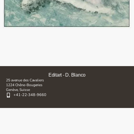
Editart - D. Blanco
25 avenue des Cavaliers
1224 Chêne-Bougeries
Genève, Suisse
+41-22-348-9660
Inscrivez-vous pour rester en contact et à jour à propos de nos
acquisitions, expositions et autres événements
Envoyer