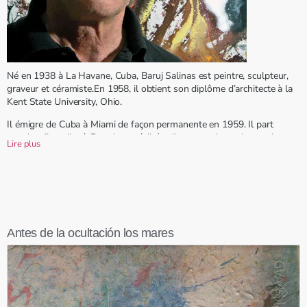
Né en 1938 à La Havane, Cuba, Baruj Salinas est peintre, sculpteur,
graveur et céramiste.En 1958, il obtient son diplôme d’architecte à la
Kent State University, Ohio.
Il émigre de Cuba à Miami de façon permanente en 1959. Il part
ensuite s’installer à Barcelone où il étudiera avec des artistes tels que
Lire plus
Joan Miro et Antoni Tapies.
L’oeuvre de Salinas peut se voir dans des collections importantes
telles que la Fondation Joan Miro à Barcelone, le Musée National de
Catalogne, Barcelone, l’Institut National des Beaux-Arts, Mexique, le
Musée des Beaux-Arts de Budapest, l’Institut d’Art de Chicago, le
Musée d’art de Phoenix, Arizona. Il est décédé à Miami, en Floride, en
Antes de la ocultación los mares
2024.