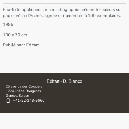
Eau-forte appliquée sur une lithographie tirée en 5 couleurs sur
papier vélin d’Arches, signée et numérotée à 100 exemplaires.
1986
x
cm
100
70
Publié par :
Editart
Editart - D. Blanco
25 avenue des Cavaliers
1224 Chêne-Bougeries
Genève, Suisse
+41-22-348-9660
Inscrivez-vous pour rester en contact et à jour à propos de nos
acquisitions, expositions et autres événements